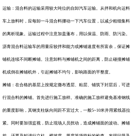
运输：混合料的运输采用较大吨位的自卸汽车运输。从拌和机向运料
车上放料时，应每卸一斗混合料挪动一下汽车位置，以减少粗细集料
的离析现象。运输过程中注意加盖蓬布，用以保温、防雨、防污染。
沥青混合料运输车的用量应较拌和能力或摊铺速度有所富余，保证摊
铺机连续不间断摊铺。注意卸料与摊铺机之间的距离，防止碰撞摊铺
机或倒在摊铺机外，引起摊铺不均匀，影响路面的平整度。
摊铺：在合格的基层上按规定撒布透层、粘层、铺筑下封层后，可进
行混合料的摊铺。首先进行施工放样。准确的施工放样避免基准钢线
的重度影响，其钢支柱纵向间距不宜过大，一般5~10米并用紧线器拉
紧。同时要加强监视，防止现场人员扰动，造成摊铺面的波动。摊铺
前，还要及时进行立柱、横坡度、厚度等项指标的检查，发现问题及