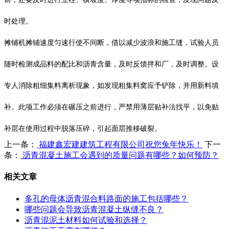
时处理。
摊铺机摊铺速度匀速行使不间断，借以减少波浪和施工缝，试验人员
随时检测成品料的配比和沥青含量，及时反馈拌和厂，及时调整。设
专人消除粗细集料离析现象，如发现粗集料窝应予铲除，并用新料填
补。此项工作必须在碾压之前进行，严禁用薄层贴补法找平，以免贴
补层在使用过程中脱落压碎，引起面层推移破裂。
上一条：
福建鑫宏建建筑工程有限公司祝您兔年快乐！
下一
条：
沥青混凝土施工会遇到的质量问题有哪些？如何预防？
相关文章
多孔的母体沥青混合料路面的施工包括哪些？
哪些问题会导致沥青混凝土纵缝不良？
沥青混泥土材料如何试验和选择？