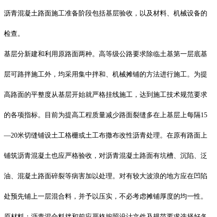
沥青混凝土路面施工准备阶段包括基层验收，以及材料、机械设备的
检查。
基层分新建和利用原路面两种。高等级公路要求除临土基第一层底基
层可路拌施工外，均采用集中拌和、机械摊铺的方法进行施工。为提
高路面的平整度从基层开始就严格挂线施工，达到施工技术规范要求
的各项指标。目前为提高工程质量减少路面裂缝多在上基层上每隔15
—20米切缝铺设土工格栅或土工布撒布改性沥青处理。在原有路面上
铺筑沥青混凝土也应严格验收，对沥青混凝土路面有坑槽、沉陷、泛
油、混凝土路面碎裂等病害加以处理。对有较大波浪的地方应在凹陷
处预先铺上一层混合料，并予以压实，不必考虑摊铺厚度的均一性。
原材料：沥青混合料拌和前应严格按照设计文件及规范要求选择好各